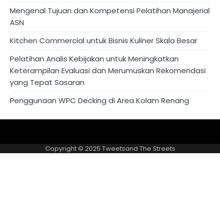
Mengenal Tujuan dan Kompetensi Pelatihan Manajerial
ASN
Kitchen Commercial untuk Bisnis Kuliner Skala Besar
Pelatihan Analis Kebijakan untuk Meningkatkan
Keterampilan Evaluasi dan Merumuskan Rekomendasi
yang Tepat Sasaran
Penggunaan WPC Decking di Area Kolam Renang
About
Privacy
US
Policy
Copyright © 2025
Tweetsand The Streets