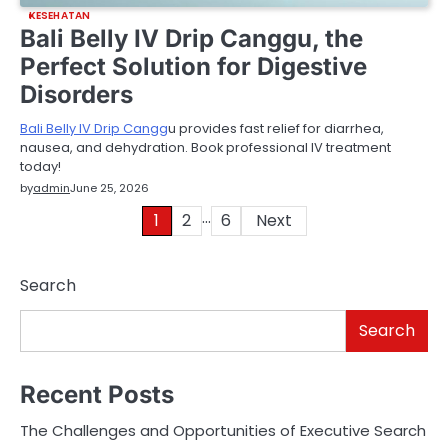
KESEHATAN
Bali Belly IV Drip Canggu, the
Perfect Solution for Digestive
Disorders
Bali Belly IV Drip Cangg
u provides fast relief for diarrhea,
nausea, and dehydration. Book professional IV treatment
today!
by
admin
June 25, 2026
…
Posts
1
2
6
Next
pagination
Search
Search
Recent Posts
The Challenges and Opportunities of Executive Search