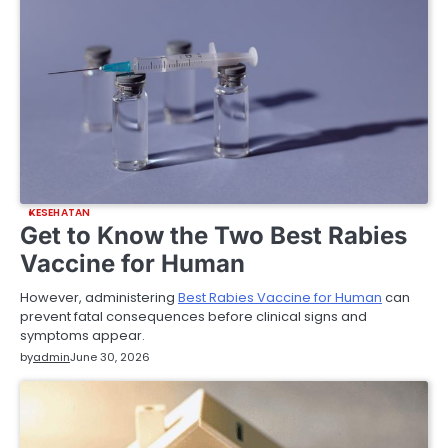
KESEHATAN
Get to Know the Two Best Rabies
Vaccine for Human
However, administering
Best Rabies Vaccine for Human
can
prevent fatal consequences before clinical signs and
symptoms appear.
by
admin
June 30, 2026