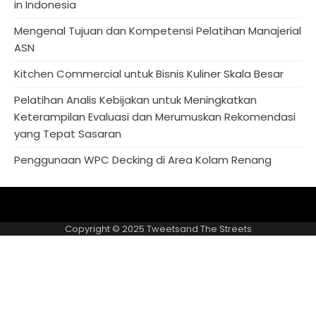
in Indonesia
Mengenal Tujuan dan Kompetensi Pelatihan Manajerial
ASN
Kitchen Commercial untuk Bisnis Kuliner Skala Besar
Pelatihan Analis Kebijakan untuk Meningkatkan
Keterampilan Evaluasi dan Merumuskan Rekomendasi
yang Tepat Sasaran
Penggunaan WPC Decking di Area Kolam Renang
About
Privacy
US
Policy
Copyright © 2025
Tweetsand The Streets