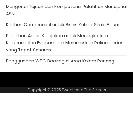
Mengenal Tujuan dan Kompetensi Pelatihan Manajerial
ASN
Kitchen Commercial untuk Bisnis Kuliner Skala Besar
Pelatihan Analis Kebijakan untuk Meningkatkan
Keterampilan Evaluasi dan Merumuskan Rekomendasi
yang Tepat Sasaran
Penggunaan WPC Decking di Area Kolam Renang
About
Privacy
US
Policy
Copyright © 2025
Tweetsand The Streets