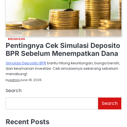
KEUANGAN
Pentingnya Cek Simulasi Deposito
BPR Sebelum Menempatkan Dana
Simulasi Deposito BPR
bantu hitung keuntungan, bunga bersih,
dan keamanan investasi. Cek simulasinya sekarang sebelum
menabung!
by
admin
June 18, 2026
Search
Search
Recent Posts