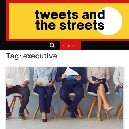
Skip
to
content
Subscribe
Tag:
executive