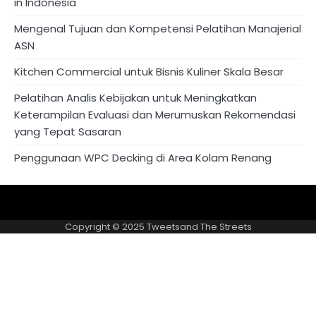
in Indonesia
Mengenal Tujuan dan Kompetensi Pelatihan Manajerial
ASN
Kitchen Commercial untuk Bisnis Kuliner Skala Besar
Pelatihan Analis Kebijakan untuk Meningkatkan
Keterampilan Evaluasi dan Merumuskan Rekomendasi
yang Tepat Sasaran
Penggunaan WPC Decking di Area Kolam Renang
About
Privacy
US
Policy
Copyright © 2025
Tweetsand The Streets