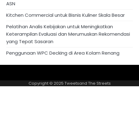
ASN
Kitchen Commercial untuk Bisnis Kuliner Skala Besar
Pelatihan Analis Kebijakan untuk Meningkatkan
Keterampilan Evaluasi dan Merumuskan Rekomendasi
yang Tepat Sasaran
Penggunaan WPC Decking di Area Kolam Renang
About
Privacy
US
Policy
Copyright © 2025
Tweetsand The Streets