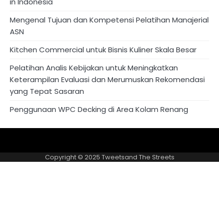
in Indonesia
Mengenal Tujuan dan Kompetensi Pelatihan Manajerial
ASN
Kitchen Commercial untuk Bisnis Kuliner Skala Besar
Pelatihan Analis Kebijakan untuk Meningkatkan
Keterampilan Evaluasi dan Merumuskan Rekomendasi
yang Tepat Sasaran
Penggunaan WPC Decking di Area Kolam Renang
About
Privacy
US
Policy
Copyright © 2025
Tweetsand The Streets