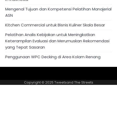
Mengenal Tujuan dan Kompetensi Pelatihan Manajerial
ASN
Kitchen Commercial untuk Bisnis Kuliner Skala Besar
Pelatihan Analis Kebijakan untuk Meningkatkan
Keterampilan Evaluasi dan Merumuskan Rekomendasi
yang Tepat Sasaran
Penggunaan WPC Decking di Area Kolam Renang
About
Privacy
US
Policy
Copyright © 2025
Tweetsand The Streets