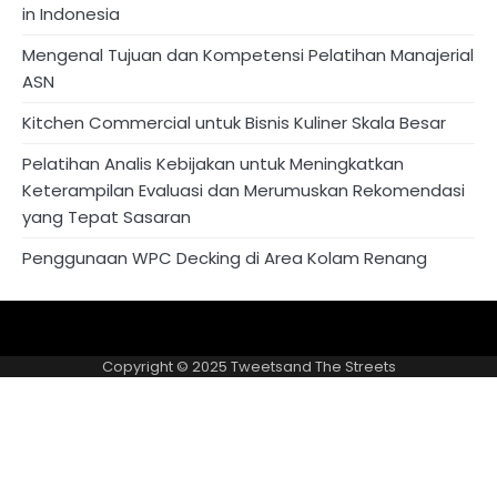
in Indonesia
Mengenal Tujuan dan Kompetensi Pelatihan Manajerial
ASN
Kitchen Commercial untuk Bisnis Kuliner Skala Besar
Pelatihan Analis Kebijakan untuk Meningkatkan
Keterampilan Evaluasi dan Merumuskan Rekomendasi
yang Tepat Sasaran
Penggunaan WPC Decking di Area Kolam Renang
About
Privacy
US
Policy
Copyright © 2025
Tweetsand The Streets