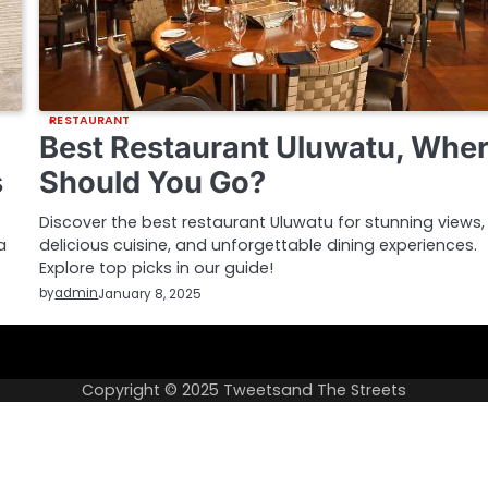
RESTAURANT
Best Restaurant Uluwatu, Whe
s
Should You Go?
Discover the best restaurant Uluwatu for stunning views,
a
delicious cuisine, and unforgettable dining experiences.
Explore top picks in our guide!
by
admin
January 8, 2025
About
Privacy
US
Policy
Copyright © 2025
Tweetsand The Streets