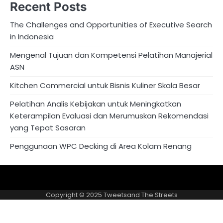
Recent Posts
The Challenges and Opportunities of Executive Search
in Indonesia
Mengenal Tujuan dan Kompetensi Pelatihan Manajerial
ASN
Kitchen Commercial untuk Bisnis Kuliner Skala Besar
Pelatihan Analis Kebijakan untuk Meningkatkan
Keterampilan Evaluasi dan Merumuskan Rekomendasi
yang Tepat Sasaran
Penggunaan WPC Decking di Area Kolam Renang
About
Privacy
US
Policy
Copyright © 2025
Tweetsand The Streets