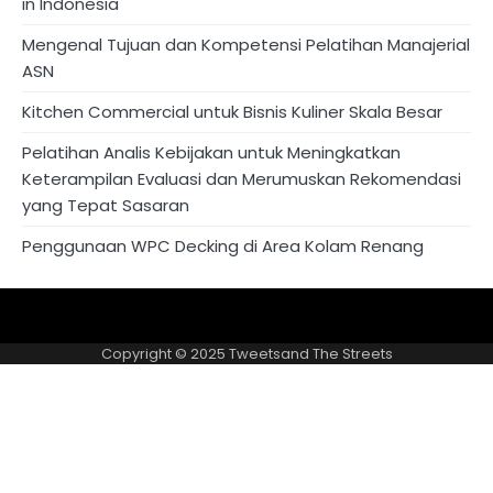
in Indonesia
Mengenal Tujuan dan Kompetensi Pelatihan Manajerial
ASN
Kitchen Commercial untuk Bisnis Kuliner Skala Besar
Pelatihan Analis Kebijakan untuk Meningkatkan
Keterampilan Evaluasi dan Merumuskan Rekomendasi
yang Tepat Sasaran
Penggunaan WPC Decking di Area Kolam Renang
About
Privacy
US
Policy
Copyright © 2025
Tweetsand The Streets