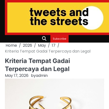
Skip
to
content
Subscribe
Home
2026
May
17
Kriteria Tempat Gadai Terpercaya dan Legal
Kriteria Tempat Gadai
Terpercaya dan Legal
May 17, 2026
by
admin