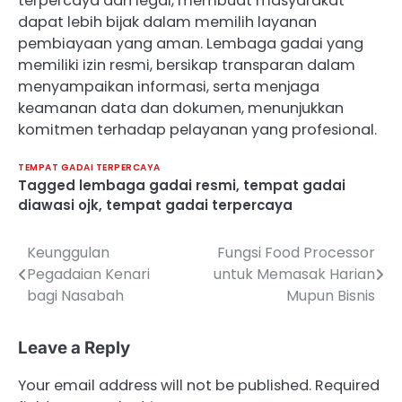
terpercaya dan legal, membuat masyarakat
dapat lebih bijak dalam memilih layanan
pembiayaan yang aman. Lembaga gadai yang
memiliki izin resmi, bersikap transparan dalam
menyampaikan informasi, serta menjaga
keamanan data dan dokumen, menunjukkan
komitmen terhadap pelayanan yang profesional.
TEMPAT GADAI TERPERCAYA
Tagged
lembaga gadai resmi
,
tempat gadai
diawasi ojk
,
tempat gadai terpercaya
Keunggulan
Fungsi Food Processor
Post
Pegadaian Kenari
untuk Memasak Harian
navigation
bagi Nasabah
Mupun Bisnis
Leave a Reply
Your email address will not be published.
Required