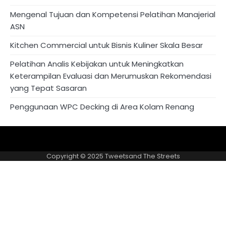
Mengenal Tujuan dan Kompetensi Pelatihan Manajerial
ASN
Kitchen Commercial untuk Bisnis Kuliner Skala Besar
Pelatihan Analis Kebijakan untuk Meningkatkan
Keterampilan Evaluasi dan Merumuskan Rekomendasi
yang Tepat Sasaran
Penggunaan WPC Decking di Area Kolam Renang
About
Privacy
US
Policy
Copyright © 2025
Tweetsand The Streets