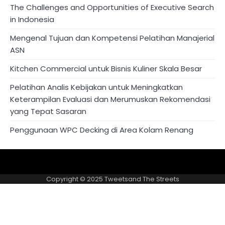
The Challenges and Opportunities of Executive Search
in Indonesia
Mengenal Tujuan dan Kompetensi Pelatihan Manajerial
ASN
Kitchen Commercial untuk Bisnis Kuliner Skala Besar
Pelatihan Analis Kebijakan untuk Meningkatkan
Keterampilan Evaluasi dan Merumuskan Rekomendasi
yang Tepat Sasaran
Penggunaan WPC Decking di Area Kolam Renang
About
Privacy
US
Policy
Copyright © 2025
Tweetsand The Streets