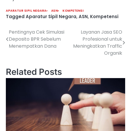
APARATUR SIPIL NEGARA
ASN
KOMPETENSI
Tagged
Aparatur Sipil Negara
,
ASN
,
Kompetensi
Pentingnya Cek Simulasi
Layanan Jasa SEO
Post
Deposito BPR Sebelum
Profesional untuk
navigation
Menempatkan Dana
Meningkatkan Traffic
Organik
Related Posts