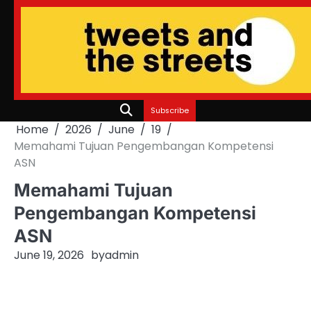
Skip
to
content
Subscribe
Home
2026
June
19
Memahami Tujuan Pengembangan Kompetensi
ASN
Memahami Tujuan
Pengembangan Kompetensi
ASN
June 19, 2026
by
admin